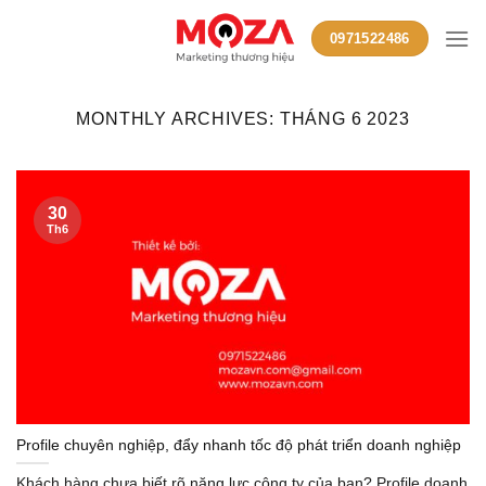
Skip
0971522486
to
content
MONTHLY ARCHIVES:
THÁNG 6 2023
30
Th6
Profile chuyên nghiệp, đẩy nhanh tốc độ phát triển doanh nghiệp
Khách hàng chưa biết rõ năng lực công ty của bạn? Profile doanh