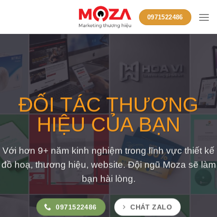
Skip
0971522486
to
content
ĐỐI TÁC THƯƠNG
HIỆU CỦA BẠN
Với hơn 9+ năm kinh nghiệm trong lĩnh vực thiết kế
đồ hoạ, thương hiệu, website. Đội ngũ Moza sẽ làm
bạn hài lòng.
0971522486
CHÁT ZALO