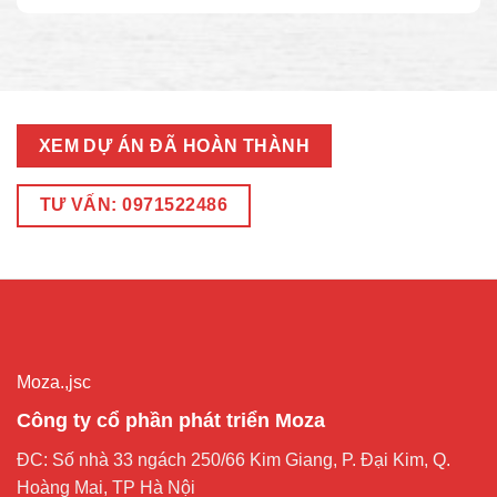
XEM DỰ ÁN ĐÃ HOÀN THÀNH
TƯ VẤN: 0971522486
Moza.,jsc
Công ty cổ phần phát triển Moza
ĐC: Số nhà 33 ngách 250/66 Kim Giang, P. Đại Kim, Q.
Hoàng Mai, TP Hà Nội