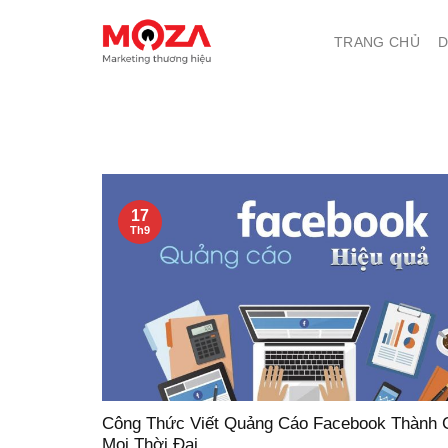
Skip
to
TRANG CHỦ
D
content
17
Th9
Công Thức Viết Quảng Cáo Facebook Thành 
Mọi Thời Đại