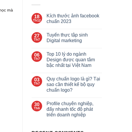
 học mà
Kích thước ảnh facebook
18
Th12
chuẩn 2023
Tuyển thực tập sinh
27
Th7
Digital marketing
Top 10 lý do ngành
06
Th7
Design được quan tâm
bậc nhất tại Việt Nam
Quy chuẩn logo là gì? Tại
03
Th7
sao cần thiết kế bộ quy
chuẩn logo?
Profile chuyên nghiệp,
30
Th6
đẩy nhanh tốc độ phát
triển doanh nghiệp