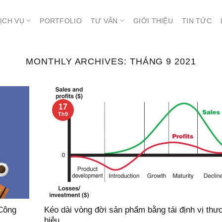
ỊCH VỤ
PORTFOLIO
TƯ VẤN
GIỚI THIỆU
TIN TỨC
MONTHLY ARCHIVES:
THÁNG 9 2021
17
Th9
Công
Kéo dài vòng đời sản phẩm bằng tái định vị thư
hiệu