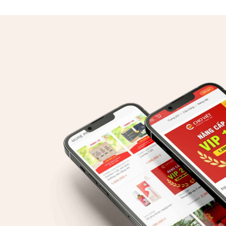
ỊCH VỤ
PORTFOLIO
TƯ VẤN
GIỚI THIỆU
TIN TỨC