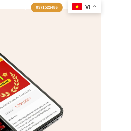
VI
LIÊN HỆ
0971522486